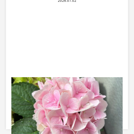
07.02
2026.
しいただきまして、誠にあ
日本語教育実習で、学習者
本日は、お問い合わせから
きました。 「先生、『しか
]
『しかたがある』は言い […